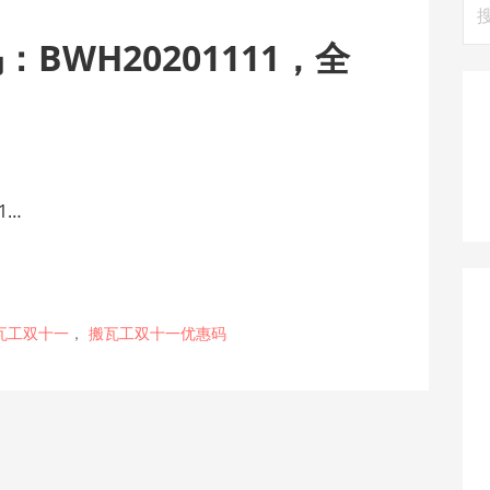
搜
索
BWH20201111，全
1…
瓦工双十一
，
搬瓦工双十一优惠码