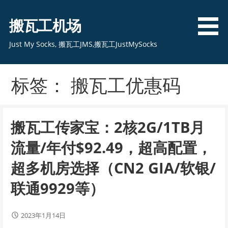
跳
至
搬瓦工机场
内
容
Just My Socks, 搬瓦工JMS,搬瓦工JustMySocks
标签： 搬瓦工优惠码
搬瓦工传家宝：2核2G/1TB月
流量/年付$92.49，超高配置，
超多机房选择（CN2 GIA/软银/
联通9929等）
2023年1月14日