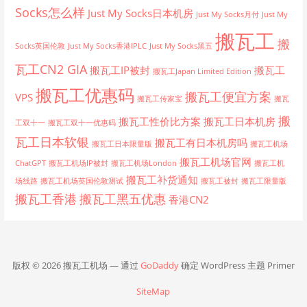
Socks怎么样
Just My Socks日本机房
Just My Socks月付
Just My
搬瓦工
搬
Socks英国伦敦
Just My Socks香港IPLC
Just My Socks黑五
瓦工CN2 GIA
搬瓦工IP被封
搬瓦工
搬瓦工Japan Limited Edition
搬瓦工优惠码
搬瓦工便宜方案
VPS
搬瓦工传家宝
搬瓦
搬
搬瓦工性价比方案
搬瓦工日本机房
工双十一
搬瓦工双十一优惠码
瓦工日本软银
搬瓦工有日本机房吗
搬瓦工日本限量版
搬瓦工机场
搬瓦工机场官网
ChatGPT
搬瓦工机场IP被封
搬瓦工机场London
搬瓦工机
搬瓦工补货通知
场线路
搬瓦工机场英国伦敦测试
搬瓦工被封
搬瓦工限量版
搬瓦工香港
搬瓦工黑五优惠
香港CN2
版权 © 2026 搬瓦工机场 — 通过
GoDaddy
确定 WordPress 主题 Primer
SiteMap