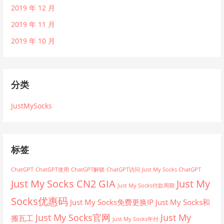
2019 年 12 月
2019 年 11 月
2019 年 10 月
分类
JustMySocks
标签
ChatGPT
ChatGPT使用
ChatGPT解锁
ChatGPT访问
Just My Socks ChatGPT
Just My Socks CN2 GIA
Just My
Just My Socks付款周期
Socks优惠码
Just My Socks免费更换IP
Just My Socks和
Just My Socks官网
Just My
搬瓦工
Just My Socks年付