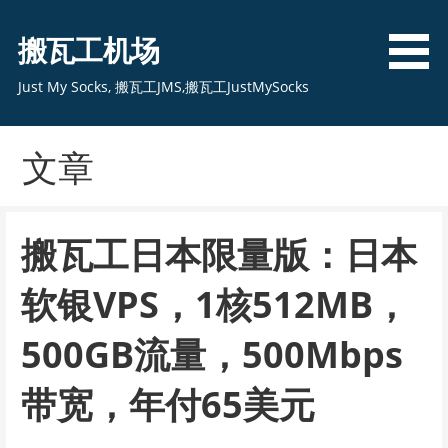
跳
至
搬瓦工机场
内
容
Just My Socks, 搬瓦工JMS,搬瓦工JustMySocks
文章
搬瓦工日本限量版：日本
软银VPS，1核512MB，
500GB流量，500Mbps
带宽，年付65美元