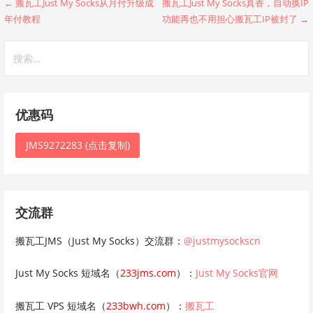
文
← 搬瓦工Just My Socks从月付升级成
搬瓦工Just My Socks真香，自动换IP
年付教程
功能再也不用担心搬瓦工IP被封了 →
章
搜
导
索：
航
优惠码
JMS9272283 (点击复制)
交流群
搬瓦工JMS（Just My Socks）交流群：
@justmysockscn
Just My Socks 短域名（
233jms.com
）：
Just My Socks官网
搬瓦工 VPS 短域名（
233bwh.com
）：
搬瓦工