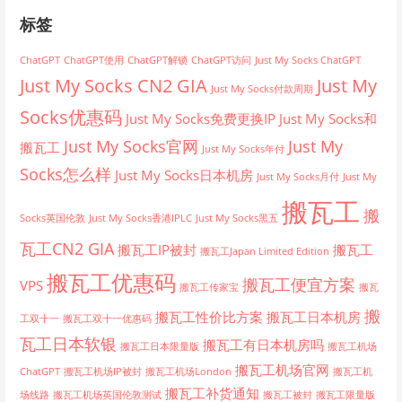
标签
ChatGPT
ChatGPT使用
ChatGPT解锁
ChatGPT访问
Just My Socks ChatGPT
Just My Socks CN2 GIA
Just My
Just My Socks付款周期
Socks优惠码
Just My Socks免费更换IP
Just My Socks和
Just My Socks官网
Just My
搬瓦工
Just My Socks年付
Socks怎么样
Just My Socks日本机房
Just My Socks月付
Just My
搬瓦工
搬
Socks英国伦敦
Just My Socks香港IPLC
Just My Socks黑五
瓦工CN2 GIA
搬瓦工IP被封
搬瓦工
搬瓦工Japan Limited Edition
搬瓦工优惠码
搬瓦工便宜方案
VPS
搬瓦工传家宝
搬瓦
搬
搬瓦工性价比方案
搬瓦工日本机房
工双十一
搬瓦工双十一优惠码
瓦工日本软银
搬瓦工有日本机房吗
搬瓦工日本限量版
搬瓦工机场
搬瓦工机场官网
ChatGPT
搬瓦工机场IP被封
搬瓦工机场London
搬瓦工机
搬瓦工补货通知
场线路
搬瓦工机场英国伦敦测试
搬瓦工被封
搬瓦工限量版