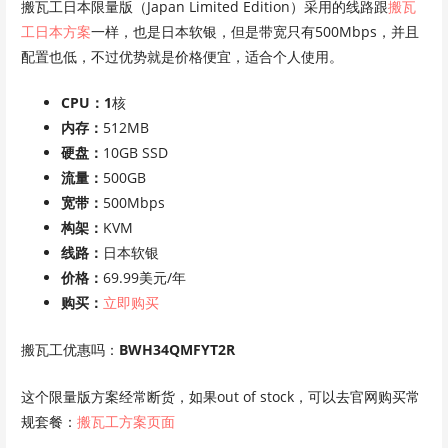
搬瓦工日本限量版（Japan Limited Edition）采用的线路跟
搬瓦
工日本方案
一样，也是日本软银，但是带宽只有500Mbps，并且
配置也低，不过优势就是价格便宜，适合个人使用。
CPU：1
核
内存：
512MB
硬盘：
10GB SSD
流量：
500GB
宽带：
500Mbps
构架：
KVM
线路：
日本软银
价格：
69.99美元/年
购买：
立即购买
搬瓦工优惠吗：
BWH34QMFYT2R
这个限量版方案经常断货，如果out of stock，可以去官网购买常
规套餐：
搬瓦工方案页面